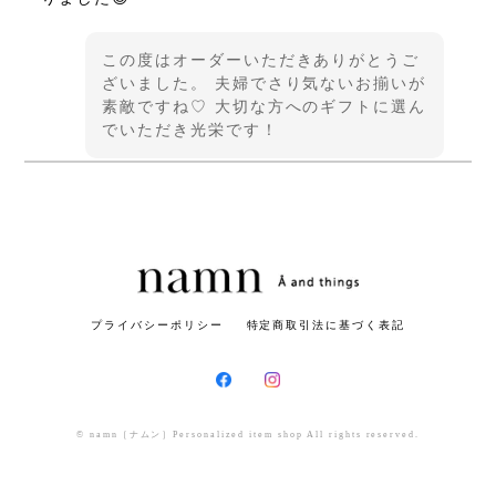
この度はオーダーいただきありがとうご
ざいました。 夫婦でさり気ないお揃いが
素敵ですね♡ 大切な方へのギフトに選ん
でいただき光栄です！
Keyring <Dauphin Leather限定>
ネイビー
2023/12/22
主人の誕生日（12月24日）に間に合わないと駄目も
プライバシーポリシー
特定商取引法に基づく表記
とで発注したところ 2日間で届けていただけまし
た！また、私の発注ミスに気付いて下さり至りつく
せりで本当に助かりました！娘2人の分も一緒に注
文したので素敵なX'masプレゼントになります！早
い対応ありがとうございました(^o^)
© namn［ナムン］Personalized item shop All rights reserved.
この度はオーダーいただきありがとうご