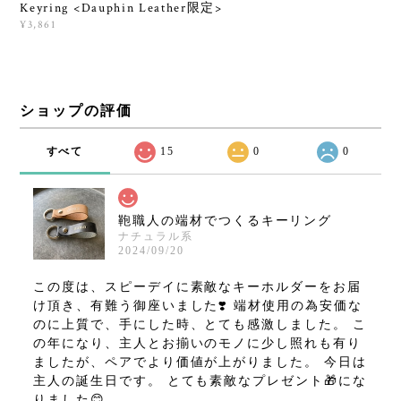
Keyring <Dauphin Leather限定>
¥3,861
ショップの評価
すべて
15
0
0
鞄職人の端材でつくるキーリング
ナチュラル系
2024/09/20
この度は、スピーデイに素敵なキーホルダーをお届
け頂き、有難う御座いました❣️ 端材使用の為安価な
のに上質で、手にした時、とても感激しました。 こ
の年になり、主人とお揃いのモノに少し照れも有り
ましたが、ペアでより価値が上がりました。 今日は
主人の誕生日です。 とても素敵なプレゼント🎁にな
りました😊