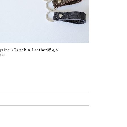
yring <Dauphin Leather限定>
,861