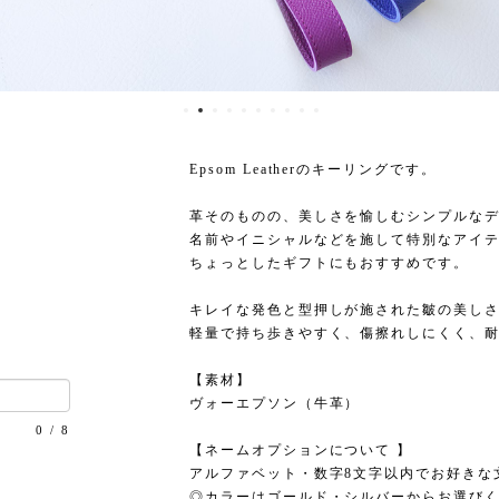
Epsom Leatherのキーリングです。
革そのものの、美しさを愉しむシンプルな
名前やイニシャルなどを施して特別なアイ
ちょっとしたギフトにもおすすめです。
キレイな発色と型押しが施された皺の美しさが特徴
軽量で持ち歩きやすく、傷擦れしにくく、
【素材】
ヴォーエプソン（牛革）
0
/
8
【ネームオプションについて 】
アルファベット・数字8文字以内でお好きな
◎カラーはゴールド・シルバーからお選び