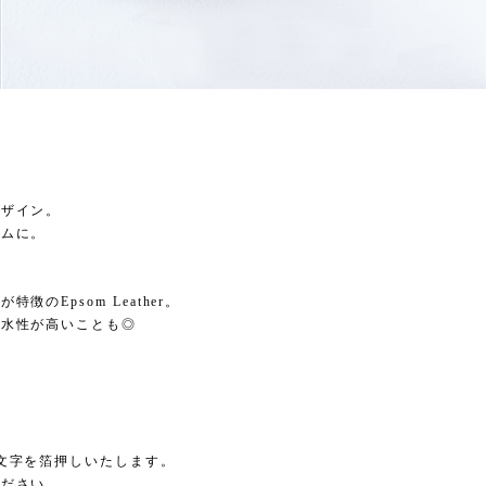
デザイン。
テムに。
のEpsom Leather。
耐水性が高いことも◎
文字を箔押しいたします。
ください。