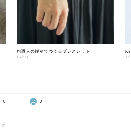
鞄職人の端材でつくるブレスレット
Ke
¥3,861
¥3
0
0
ング