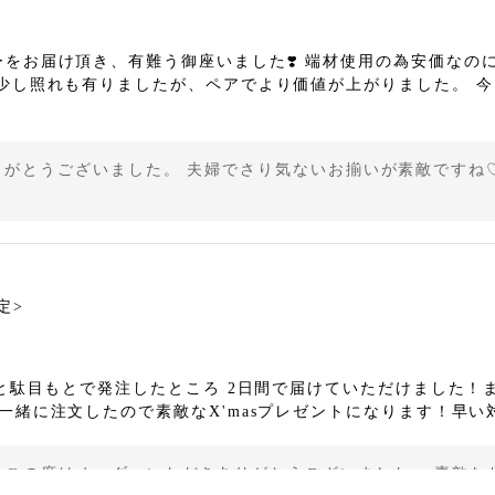
をお届け頂き、有難う御座いました❣️ 端材使用の為安価なの
少し照れも有りましたが、ペアでより価値が上がりました。 今
がとうございました。 夫婦でさり気ないお揃いが素敵ですね
限定>
いと駄目もとで発注したところ 2日間で届けていただけました
緒に注文したので素敵なX'masプレゼントになります！早い対
この度はオーダーいただきありがとうございました。 素敵な