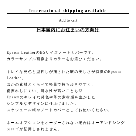
International shipping available
Add to cart
日本国内にお住まいの方向け
Epsom LeatherのB5サイズノートカバーです。
カラーサンプル画像よりカラーをお選びください。
キレイな発色と型押しが施された皺の美しさが特徴のEpsom
Leather。
ほかの素材とくらべて軽量で持ち歩きやすく、
傷擦れしにくい、耐水性が高いことも◎
Epsomのキレイな発色や革の素材感を生かした
シンプルなデザインに仕上げました。
スケジュール帳やノートカバーとしてお使いください。
ネームオプションをオーダーされない場合はオーアンドシング
スロゴが箔押しされません。