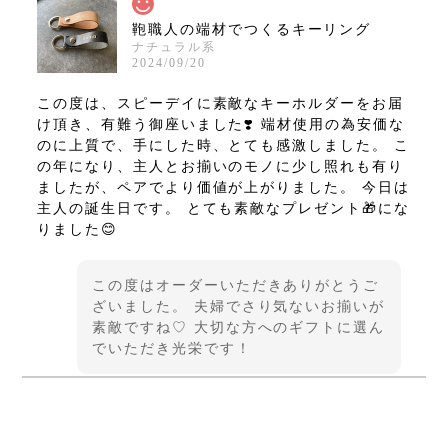
鞄職人の端材でつくるキーリング
ナチュラル系
2024/09/20
この度は、スピーデイに素敵なキーホルダーをお届
け頂き、有難う御座いました❣️ 端材使用の為安価な
のに上質で、手にした時、とても感激しました。 こ
の年になり、主人とお揃いのモノに少し照れも有り
ましたが、ペアでより価値が上がりました。 今日は
主人の誕生日です。 とても素敵なプレゼント🎁にな
りました😊
この度はオーダーいただきありがとうご
ざいました。 夫婦でさり気ないお揃いが
素敵ですね♡ 大切な方へのギフトに選ん
でいただき光栄です！
Keyring <Dauphin Leather限定>